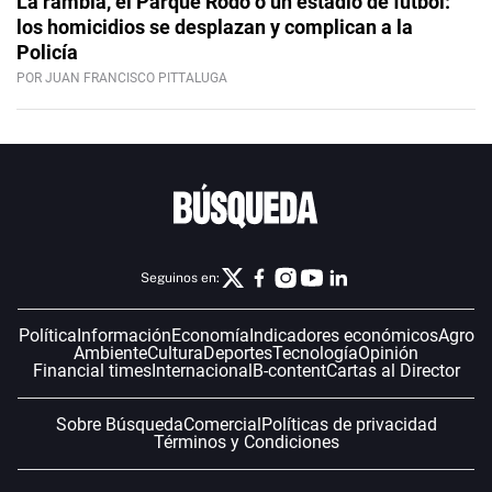
La rambla, el Parque Rodó o un estadio de fútbol:
los homicidios se desplazan y complican a la
Policía
POR JUAN FRANCISCO PITTALUGA
Seguinos en:
Política
Información
Economía
Indicadores económicos
Agro
Ambiente
Cultura
Deportes
Tecnología
Opinión
Financial times
Internacional
B-content
Cartas al Director
Sobre Búsqueda
Comercial
Políticas de privacidad
Términos y Condiciones