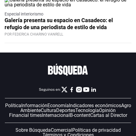
Especial interiorismo
Galería presenta su espacio en Casadeco: el
refugio de una periodista de estilo de vida
POR FEDERICA CHIARINO VANRELL
Seguinos en:
Política
Información
Economía
Indicadores económicos
Agro
Ambiente
Cultura
Deportes
Tecnología
Opinión
Financial times
Internacional
B-content
Cartas al Director
Sobre Búsqueda
Comercial
Políticas de privacidad
Términos y Condiciones