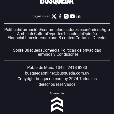
Seguinos en:
Política
Información
Economía
Indicadores económicos
Agro
Ambiente
Cultura
Deportes
Tecnología
Opinión
Financial times
Internacional
B-content
Cartas al Director
Sobre Búsqueda
Comercial
Políticas de privacidad
Términos y Condiciones
Pablo de María 1042 - 2418 8280
busquedaonline@busqueda.com.uy
Copyright busqueda.com.uy 2024 Todos los
derechos reservados