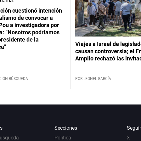
ción cuestionó intención
ialismo de convocar a
Pou a investigadora por
: “Nosotros podríamos
 presidente de la
Viajes a Israel de legisla
ca”
causan controversia; el F
Amplio rechazó las invita
CIÓN BÚSQUEDA
POR LEONEL GARCÍA
s
Secciones
Segui
Búsqueda
Política
X