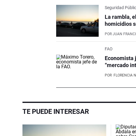
Seguridad Públi
La rambla, e
homicidios s
POR
JUAN FRANCI
FAO
Economista j
“mercado int
POR
FLORENCIA 
TE PUEDE INTERESAR