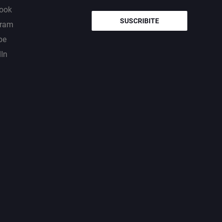
ook
SUSCRIBITE
gram
be
dIn