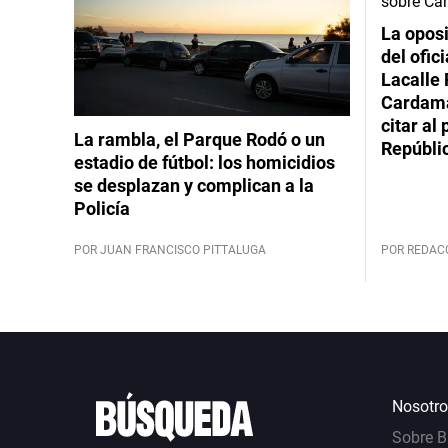
La oposi
del ofic
Lacalle 
Cardama
citar al
La rambla, el Parque Rodó o un
Repúbli
estadio de fútbol: los homicidios
se desplazan y complican a la
Policía
POR JUAN FRANCISCO PITTALUGA
POR REDAC
Nosotro
Sobre 