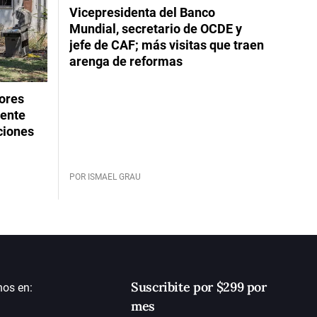
Vicepresidenta del Banco
Mundial, secretario de OCDE y
jefe de CAF; más visitas que traen
arenga de reformas
dores
rente
ciones
POR ISMAEL GRAU
Suscribite por $299 por
nos en:
mes