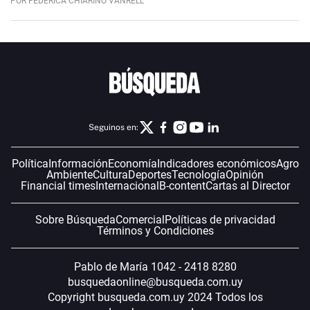
POR FEDERICA CHIARINO VANRELL
Seguinos en:
Política
Información
Economía
Indicadores económicos
Agro
Ambiente
Cultura
Deportes
Tecnología
Opinión
Financial times
Internacional
B-content
Cartas al Director
Sobre Búsqueda
Comercial
Políticas de privacidad
Términos y Condiciones
Pablo de María 1042 - 2418 8280
busquedaonline@busqueda.com.uy
Copyright busqueda.com.uy 2024 Todos los