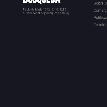
Sobre 
Pablo de María 1042 - 2418 8280
Comerci
busquedaonline@busqueda.com.uy
Política
Término