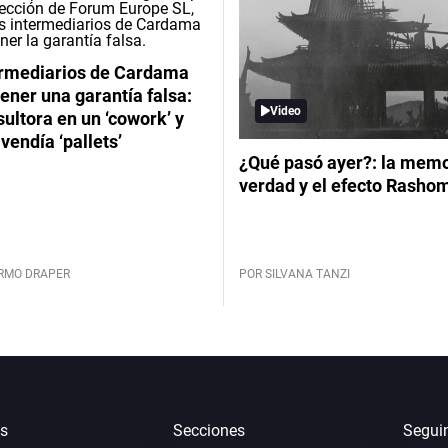
ermediarios de Cardama
ener una garantía falsa:
Video
ultora en un ‘cowork’ y
vendía ‘pallets’
¿Qué pasó ayer?: la memor
verdad y el efecto Rasho
ERMO DRAPER
POR SILVANA TANZI
s
Secciones
Segui