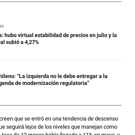
as
: hubo virtual estabilidad de precios en julio y la
ual subió a 4,27%
hileno: “La izquierda no le debe entregar a la
genda de modernización regulatoria”
 creen que se entró en una tendencia de descenso
ue seguirá lejos de los niveles que manejan como
La tasa de 12 meses había llegado a 11% en mayo, y