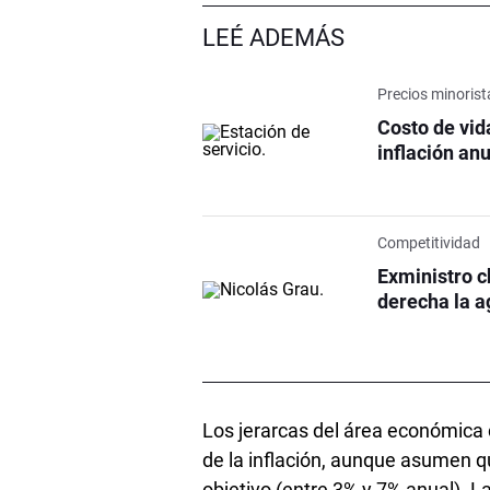
LEÉ ADEMÁS
Precios minorist
Costo de vida
inflación an
Competitividad
Exministro c
derecha la a
Los jerarcas del área económica
de la inflación, aunque asumen q
objetivo (entre 3% y 7% anual). 