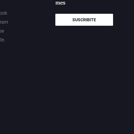
mes
ook
SUSCRIBITE
gram
be
dIn