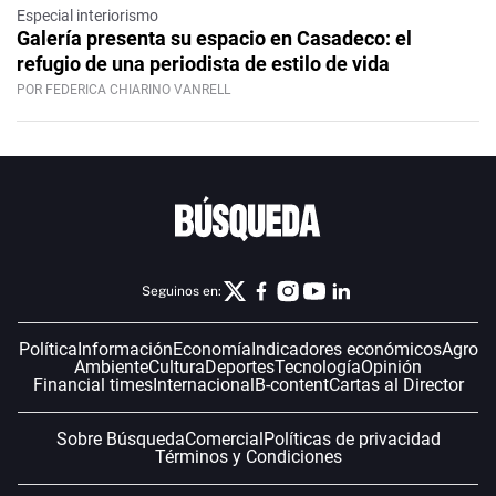
Especial interiorismo
Galería presenta su espacio en Casadeco: el
refugio de una periodista de estilo de vida
POR FEDERICA CHIARINO VANRELL
Seguinos en:
Política
Información
Economía
Indicadores económicos
Agro
Ambiente
Cultura
Deportes
Tecnología
Opinión
Financial times
Internacional
B-content
Cartas al Director
Sobre Búsqueda
Comercial
Políticas de privacidad
Términos y Condiciones