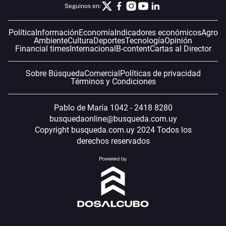
Seguinos en:
Política
Información
Economía
Indicadores económicos
Agro
Ambiente
Cultura
Deportes
Tecnología
Opinión
Financial times
Internacional
B-content
Cartas al Director
Sobre Búsqueda
Comercial
Políticas de privacidad
Términos y Condiciones
Pablo de María 1042 - 2418 8280
busquedaonline@busqueda.com.uy
Copyright busqueda.com.uy 2024 Todos los
derechos reservados