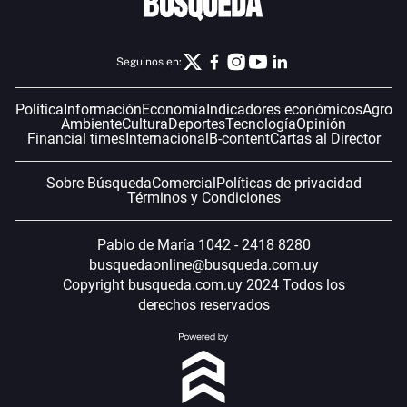
Seguinos en:
Política
Información
Economía
Indicadores económicos
Agro
Ambiente
Cultura
Deportes
Tecnología
Opinión
Financial times
Internacional
B-content
Cartas al Director
Sobre Búsqueda
Comercial
Políticas de privacidad
Términos y Condiciones
Pablo de María 1042 - 2418 8280
busquedaonline@busqueda.com.uy
Copyright busqueda.com.uy 2024 Todos los
derechos reservados