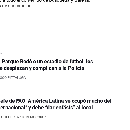
o a todo el contenido de Búsqueda y Galería.
 de suscripción.
ca
l Parque Rodó o un estadio de fútbol: los
e desplazan y complican a la Policía
SCO PITTALUGA
efe de FAO: América Latina se ocupó mucho del
ernacional” y debe “dar enfásis” al local
NICHELE
Y MARTÍN MOCOROA