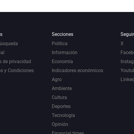
s
Secciones
Segui
Búsqueda
Política
X
al
Información
Faceb
s de privacidad
Economía
Insta
s y Condiciones
Indicadores económicos
Youtu
Agro
Linke
Ambiente
Cultura
Deportes
Tecnología
Opinión
Financial times