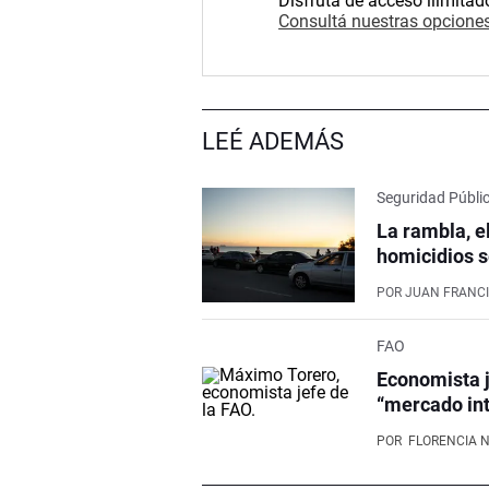
Disfrutá de acceso ilimitad
Consultá nuestras opciones
LEÉ ADEMÁS
Seguridad Públi
La rambla, e
homicidios s
POR
JUAN FRANCI
FAO
Economista j
“mercado int
POR
FLORENCIA 