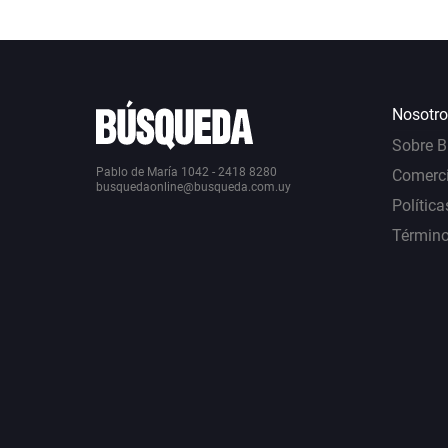
Nosotro
Sobre 
Pablo de María 1042 - 2418 8280
Comerci
busquedaonline@busqueda.com.uy
Política
Término