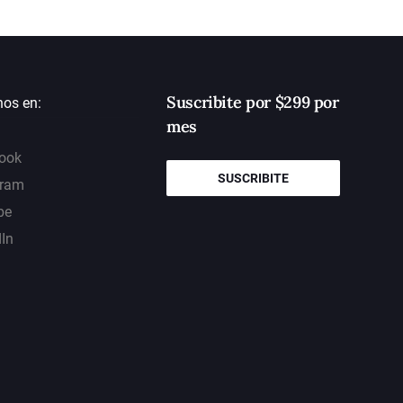
Suscribite por $299 por
nos en:
mes
ook
SUSCRIBITE
gram
be
dIn