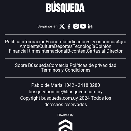
Seguinos en:
Política
Información
Economía
Indicadores económicos
Agro
Ambiente
Cultura
Deportes
Tecnología
Opinión
Financial times
Internacional
B-content
Cartas al Director
Sobre Búsqueda
Comercial
Políticas de privacidad
Términos y Condiciones
Pablo de María 1042 - 2418 8280
busquedaonline@busqueda.com.uy
Copyright busqueda.com.uy 2024 Todos los
derechos reservados