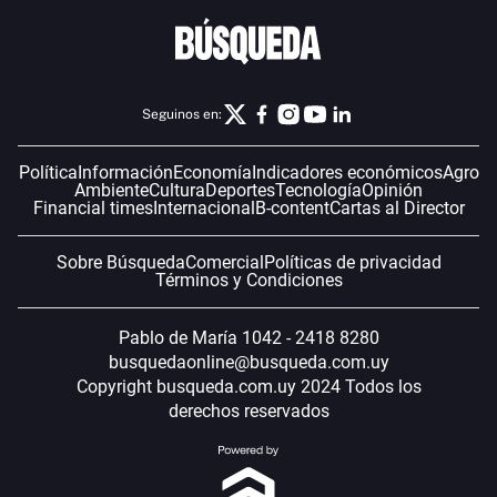
Seguinos en:
Política
Información
Economía
Indicadores económicos
Agro
Ambiente
Cultura
Deportes
Tecnología
Opinión
Financial times
Internacional
B-content
Cartas al Director
Sobre Búsqueda
Comercial
Políticas de privacidad
Términos y Condiciones
Pablo de María 1042 - 2418 8280
busquedaonline@busqueda.com.uy
Copyright busqueda.com.uy 2024 Todos los
derechos reservados