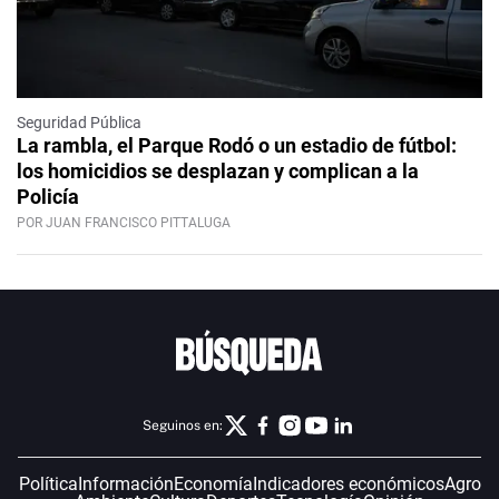
Seguridad Pública
La rambla, el Parque Rodó o un estadio de fútbol:
los homicidios se desplazan y complican a la
Policía
POR JUAN FRANCISCO PITTALUGA
Seguinos en:
Política
Información
Economía
Indicadores económicos
Agro