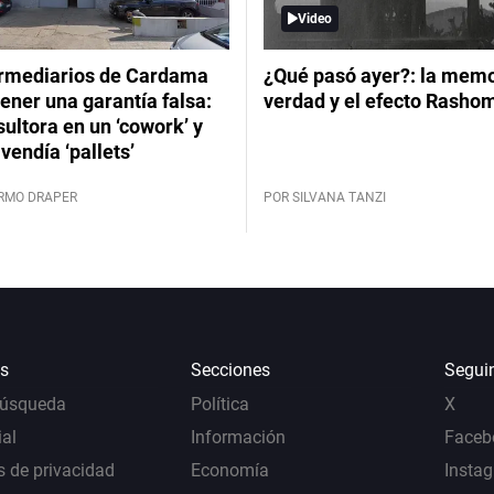
Video
ermediarios de Cardama
¿Qué pasó ayer?: la memor
ener una garantía falsa:
verdad y el efecto Rasho
ultora en un ‘cowork’ y
vendía ‘pallets’
ERMO DRAPER
POR SILVANA TANZI
s
Secciones
Segui
Búsqueda
Política
X
al
Información
Faceb
s de privacidad
Economía
Insta