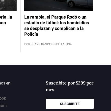
ia, la
La rambla, el Parque Rodó o un
mon
estadio de fútbol: los homicidios
se desplazan y complican a la
Policía
POR JUAN FRANCISCO PITTALUGA
Suscribite por $299 por
nos en:
mes
ook
SUSCRIBITE
gram