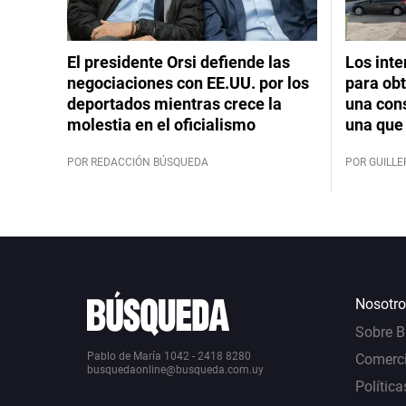
El presidente Orsi defiende las
Los int
negociaciones con EE.UU. por los
para obt
deportados mientras crece la
una cons
molestia en el oficialismo
una que 
POR REDACCIÓN BÚSQUEDA
POR GUILL
Nosotro
Sobre 
Pablo de María 1042 - 2418 8280
Comerci
busquedaonline@busqueda.com.uy
Política