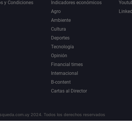
s y Condiciones
Indicadores económicos
Youtu
Agro
Linke
Ambiente
Cultura
Deportes
Tecnología
Opinión
Financial times
Internacional
B-content
Cartas al Director
squeda.com.uy 2024. Todos los derechos reservados