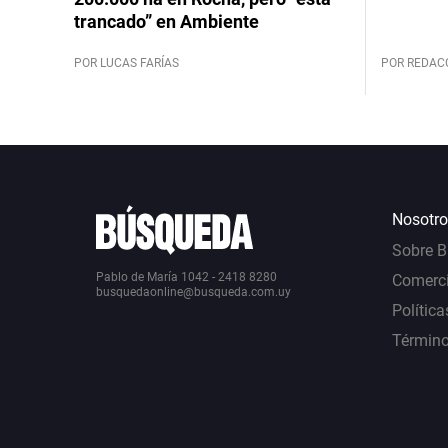
trancado” en Ambiente
POR LUCAS FARÍAS
POR REDAC
Nosotro
Sobre 
Pablo de María 1042 - 2418 8280
Comerci
busquedaonline@busqueda.com.uy
Política
Término