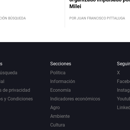
Milei
CIÓN BÚSQUEDA
POR JUAN FRANCISCO PITTALUGA
s
Secciones
Segui
Búsqueda
Política
X
al
Información
Faceb
s de privacidad
Economía
Insta
s y Condiciones
Indicadores económicos
Youtu
Agro
Linke
Ambiente
Cultura