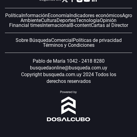
Política
Información
Economía
Indicadores económicos
Agro
Ambiente
Cultura
Deportes
Tecnología
Opinión
Financial times
Internacional
B-content
Cartas al Director
Sobre Búsqueda
Comercial
Políticas de privacidad
Términos y Condiciones
Pablo de María 1042 - 2418 8280
busquedaonline@busqueda.com.uy
Copyright busqueda.com.uy 2024 Todos los
derechos reservados