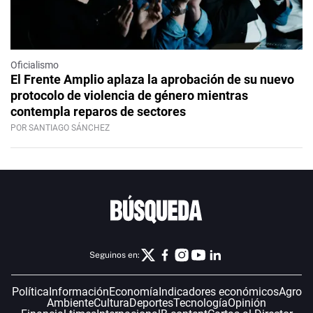
Oficialismo
El Frente Amplio aplaza la aprobación de su nuevo
protocolo de violencia de género mientras
contempla reparos de sectores
POR SANTIAGO SÁNCHEZ
Seguinos en:
Política
Información
Economía
Indicadores económicos
Agro
Ambiente
Cultura
Deportes
Tecnología
Opinión