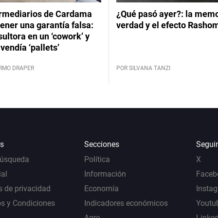
ermediarios de Cardama
¿Qué pasó ayer?: la memor
ener una garantía falsa:
verdad y el efecto Rasho
ultora en un ‘cowork’ y
vendía ‘pallets’
ERMO DRAPER
POR SILVANA TANZI
s
Secciones
Segui
Búsqueda
Política
X
al
Información
Faceb
s de privacidad
Economía
Insta
s y Condiciones
Indicadores económicos
Youtu
Agro
Linke