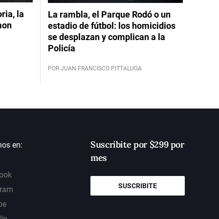
ia, la
La rambla, el Parque Rodó o un
mon
estadio de fútbol: los homicidios
se desplazan y complican a la
Policía
POR JUAN FRANCISCO PITTALUGA
Suscribite por $299 por
nos en:
mes
ook
SUSCRIBITE
gram
be
dIn