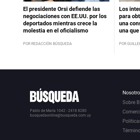
El presidente Orsi defiende las
Los int
negociaciones con EE.UU. por los
para obt
deportados mientras crece la
una cons
molestia en el oficialismo
una que 
POR REDACCIÓN BÚSQUEDA
POR GUILL
Nosotro
Sobre 
Pablo de María 1042 - 2418 8280
Comerci
busquedaonline@busqueda.com.uy
Política
Término