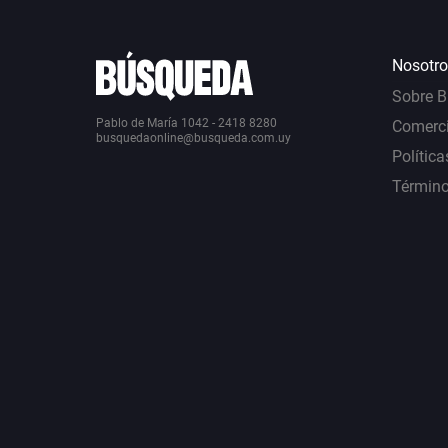
Nosotro
Sobre 
Pablo de María 1042 - 2418 8280
Comerci
busquedaonline@busqueda.com.uy
Política
Término