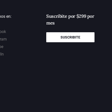
Suscribite por $299 por
nos en:
mes
ook
SUSCRIBITE
gram
be
dIn