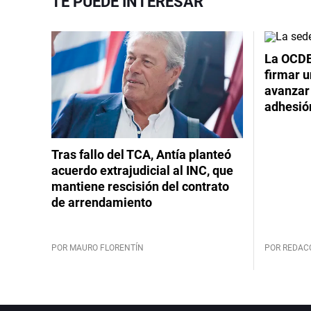
TE PUEDE INTERESAR
La OCDE
firmar 
avanzar
adhesió
Tras fallo del TCA, Antía planteó
acuerdo extrajudicial al INC, que
mantiene rescisión del contrato
de arrendamiento
POR MAURO FLORENTÍN
POR REDAC