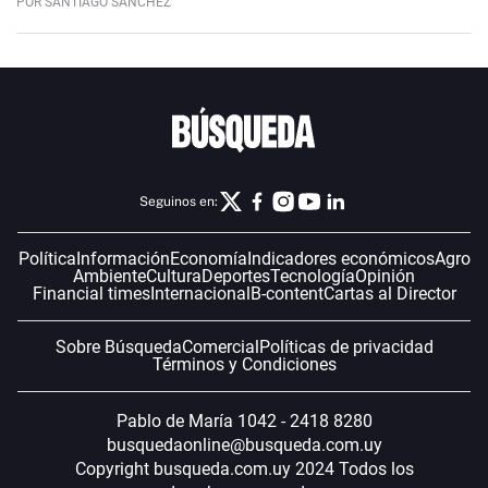
POR SANTIAGO SÁNCHEZ
Seguinos en:
Política
Información
Economía
Indicadores económicos
Agro
Ambiente
Cultura
Deportes
Tecnología
Opinión
Financial times
Internacional
B-content
Cartas al Director
Sobre Búsqueda
Comercial
Políticas de privacidad
Términos y Condiciones
Pablo de María 1042 - 2418 8280
busquedaonline@busqueda.com.uy
Copyright busqueda.com.uy 2024 Todos los