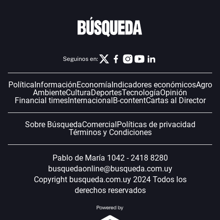
Seguinos en:
Política
Información
Economía
Indicadores económicos
Agro
Ambiente
Cultura
Deportes
Tecnología
Opinión
Financial times
Internacional
B-content
Cartas al Director
Sobre Búsqueda
Comercial
Políticas de privacidad
Términos y Condiciones
Pablo de María 1042 - 2418 8280
busquedaonline@busqueda.com.uy
Copyright busqueda.com.uy 2024 Todos los
derechos reservados