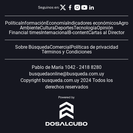
Seguinos en:
Política
Información
Economía
Indicadores económicos
Agro
Ambiente
Cultura
Deportes
Tecnología
Opinión
Financial times
Internacional
B-content
Cartas al Director
Sobre Búsqueda
Comercial
Políticas de privacidad
Términos y Condiciones
Pablo de María 1042 - 2418 8280
busquedaonline@busqueda.com.uy
Copyright busqueda.com.uy 2024 Todos los
derechos reservados