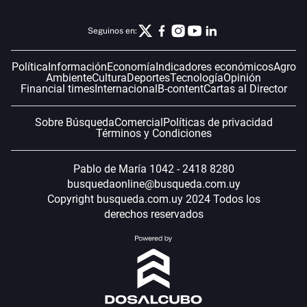
Seguinos en:
Política
Información
Economía
Indicadores económicos
Agro
Ambiente
Cultura
Deportes
Tecnología
Opinión
Financial times
Internacional
B-content
Cartas al Director
Sobre Búsqueda
Comercial
Políticas de privacidad
Términos y Condiciones
Pablo de María 1042 - 2418 8280
busquedaonline@busqueda.com.uy
Copyright busqueda.com.uy 2024 Todos los
derechos reservados