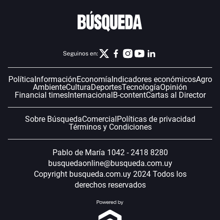
Seguinos en:
Política
Información
Economía
Indicadores económicos
Agro
Ambiente
Cultura
Deportes
Tecnología
Opinión
Financial times
Internacional
B-content
Cartas al Director
Sobre Búsqueda
Comercial
Políticas de privacidad
Términos y Condiciones
Pablo de María 1042 - 2418 8280
busquedaonline@busqueda.com.uy
Copyright busqueda.com.uy 2024 Todos los
derechos reservados