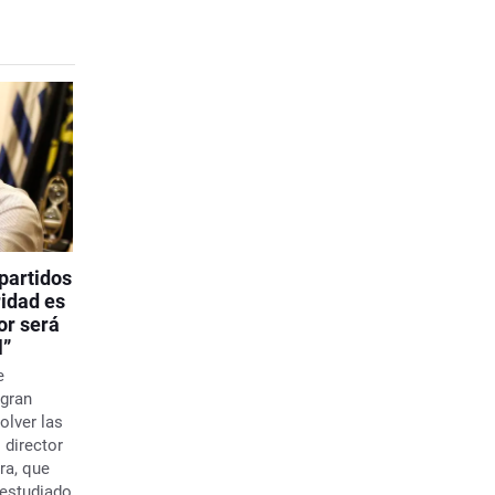
partidos
ridad es
or será
l”
e
 gran
olver las
 director
ra, que
 estudiado