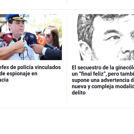
efes de policía vinculados
El secuestro de la ginecó
 de espionaje en
un “final feliz”, pero tamb
acia
supone una advertencia d
nueva y compleja modali
delito