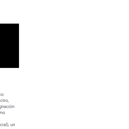
co
ctro,
ignación
omo
cial), un