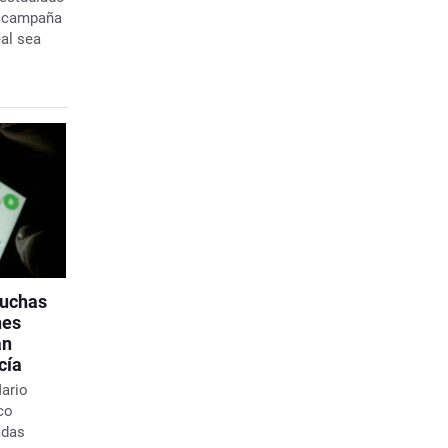
a campaña
eal sea
cuchas
nes
an
cía
Mario
co
adas