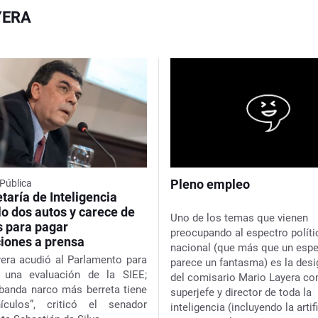
YERA
Pleno empleo
Pública
taría de Inteligencia
lo dos autos y carece de
Uno de los temas que vienen
s para pagar
preocupando al espectro políti
ciones a prensa
nacional (que más que un espe
era acudió al Parlamento para
parece un fantasma) es la des
r una evaluación de la SIEE;
del comisario Mario Layera c
 banda narco más berreta tiene
superjefe y director de toda la
culos”, criticó el senador
inteligencia (incluyendo la artifi