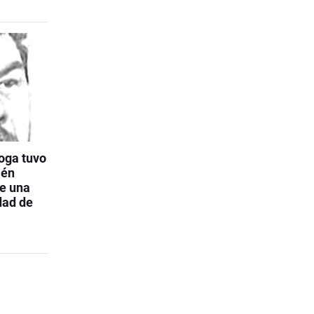
loga tuvo
ién
e una
dad de