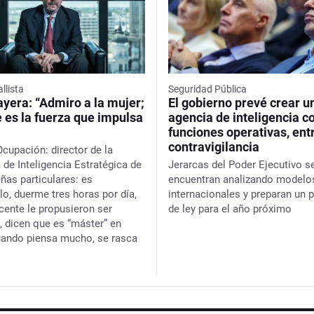
allista
Seguridad Pública
yera: “Admiro a la mujer;
El gobierno prevé crear u
 es la fuerza que impulsa
agencia de inteligencia c
funciones operativas, entr
contravigilancia
Ocupación: director de la
 de Inteligencia Estratégica de
Jerarcas del Poder Ejecutivo s
ñas particulares: es
encuentran analizando modelo
o, duerme tres horas por día,
internacionales y preparan un 
cente le propusieron ser
de ley para el año próximo
, dicen que es “máster” en
cuando piensa mucho, se rasca