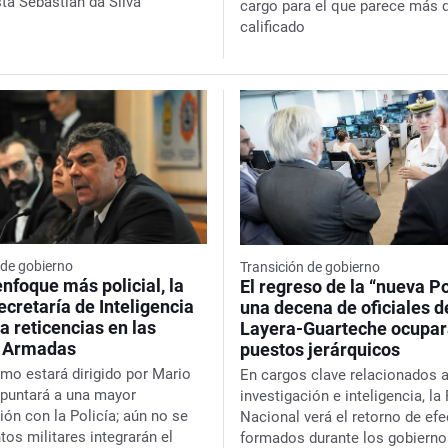
sta Sebastián da Silva
cargo para el que parece más 
calificado
 de gobierno
Transición de gobierno
nfoque más policial, la
El regreso de la “nueva Po
ecretaría de Inteligencia
una decena de oficiales de
a reticencias en las
Layera-Guarteche ocupa
s Armadas
puestos jerárquicos
smo estará dirigido por Mario
En cargos clave relacionados 
apuntará a una mayor
investigación e inteligencia, la 
ión con la Policía; aún no se
Nacional verá el retorno de efe
tos militares integrarán el
formados durante los gobierno