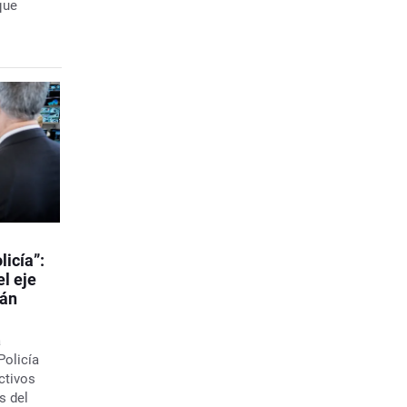
que
licía”:
l eje
rán
a
Policía
ctivos
s del