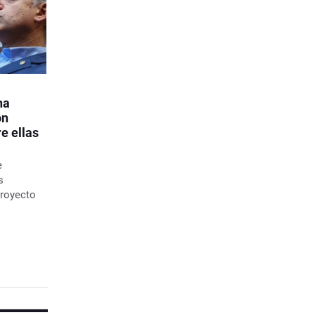
na
on
e ellas
e
s
proyecto