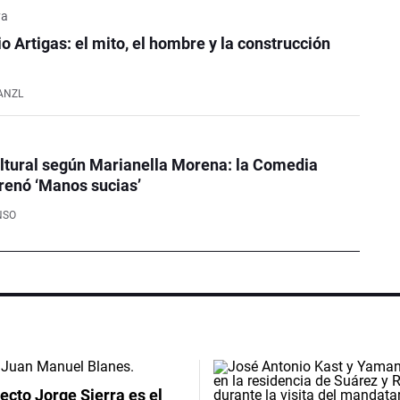
ya
o Artigas: el mito, el hombre y la construcción
ANZL
ultural según Marianella Morena: la Comedia
renó ‘Manos sucias’
NSO
tecto Jorge Sierra es el