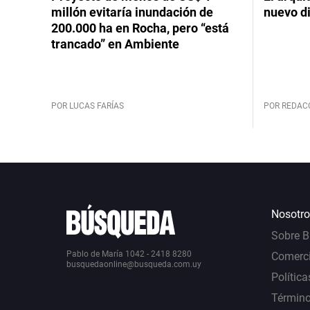
millón evitaría inundación de
nuevo d
200.000 ha en Rocha, pero “está
trancado” en Ambiente
POR LUCAS FARÍAS
POR REDAC
Nosotro
Sobre 
Pablo de María 1042 - 2418 8280
Comerci
busquedaonline@busqueda.com.uy
Política
Término