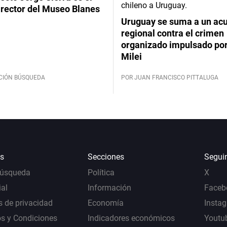
irector del Museo Blanes
Uruguay se suma a un ac
regional contra el crimen
organizado impulsado por
Milei
CIÓN BÚSQUEDA
POR JUAN FRANCISCO PITTALUGA
s
Secciones
Segui
Búsqueda
Política
X
al
Información
Faceb
s de privacidad
Economía
Insta
s y Condiciones
Indicadores económicos
Youtu