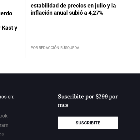
estabilidad de precios en julio y la
inflación anual subió a 4,27%
uerdo
 Kast y
POR REDACCIÓN BÚSQUEDA
Suscribite por $299 por
nos en:
mes
ook
SUSCRIBITE
gram
be