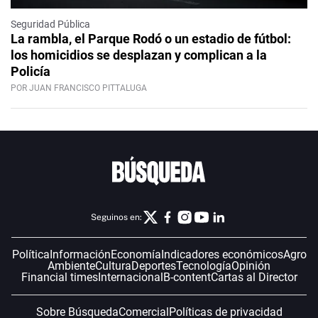
Seguridad Pública
La rambla, el Parque Rodó o un estadio de fútbol:
los homicidios se desplazan y complican a la
Policía
POR JUAN FRANCISCO PITTALUGA
Seguinos en:
Política
Información
Economía
Indicadores económicos
Agro
Ambiente
Cultura
Deportes
Tecnología
Opinión
Financial times
Internacional
B-content
Cartas al Director
Sobre Búsqueda
Comercial
Políticas de privacidad