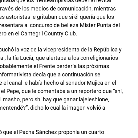
gritaba que los frenteamplistas deberían evitar
 través de los medios de comunicación, mientras
es astoristas le gritaban que si él quería que los
esentara al concurso de belleza Míster Punta del
ero en el Cantegril Country Club.
uchó la voz de la vicepresidenta de la República y
 la tía Lucía, que alertaba a los correligionarios
robablemente el Frente perdería las próximas
nformativista decía que a continuación se
 el canal le había hecho al senador Mujica en el
el Pepe, que le comentaba a un reportero que “shí,
al masho, pero shi hay que ganar lajeleshione,
mentendé?”, dicho lo cual la imagen volvió al
ó que el Pacha Sánchez proponía un cuarto