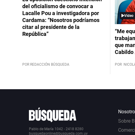
del oficialismo de convocar a
Lacalle Pou a investigadora por
Video
Cardama: “Nosotros podríamos
citar al presidente de la
“Me equ
República”
trabajan
que mant
Cabildo 
POR REDACCIÓN BÚSQUEDA
POR
NICOL
Nosotro
Sobre 
Pablo de María 1042 - 2418 8280
Comerci
busquedaonline@busqueda.com.uy