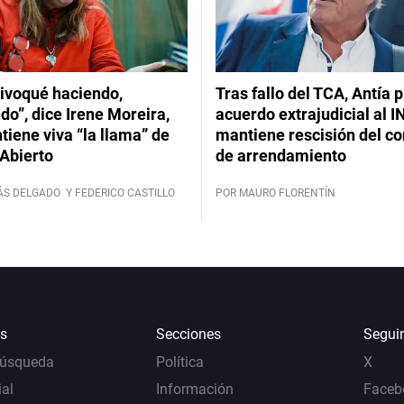
ivoqué haciendo,
Tras fallo del TCA, Antía 
do”, dice Irene Moreira,
acuerdo extrajudicial al I
iene viva “la llama” de
mantiene rescisión del co
Abierto
de arrendamiento
ÁS DELGADO
Y FEDERICO CASTILLO
POR MAURO FLORENTÍN
s
Secciones
Segui
Búsqueda
Política
X
al
Información
Faceb