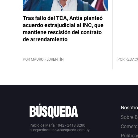
Tras fallo del TCA, Antía planteó
acuerdo extrajudicial al INC, que
mantiene rescisión del contrato
de arrendamiento
POR MAURO FLORENTÍN
POR REDAC
Nosotro
Sobre 
Pablo de María 1042 - 2418 8280
Comerci
busquedaonline@busqueda.com.uy
Política