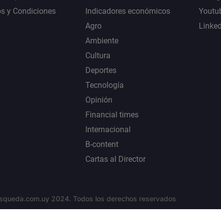
s y Condiciones
Indicadores económicos
Youtu
Agro
Linke
Ambiente
Cultura
Deportes
Tecnología
Opinión
Financial times
Internacional
B-content
Cartas al Director
squeda.com.uy 2024. Todos los derechos reservados