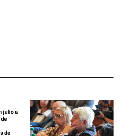
 julio a
 de
s de