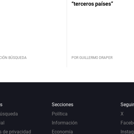
“terceros países”
CIÓN BÚSQUEDA
POR GUILLERMO DRAPER
s
Secciones
Segui
Búsqueda
Política
X
al
Información
Faceb
s de privacidad
Economía
Insta