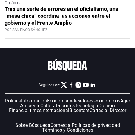
Orgánica
Tras una serie de errores en el oficialismo, una
“mesa chica” coordina las acciones entre el
gobierno y el Frente Amplio
POR SANTIAGO SÁNCHEZ
Seguinos en:
Política
Información
Economía
Indicadores económicos
Agro
Ambiente
Cultura
Deportes
Tecnología
Opinión
Financial times
Internacional
B-content
Cartas al Director
Sobre Búsqueda
Comercial
Políticas de privacidad
Términos y Condiciones