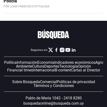
Policía
POR JUAN FRANCISCO PITTALUGA
Seguinos en:
Política
Información
Economía
Indicadores económicos
Agro
Ambiente
Cultura
Deportes
Tecnología
Opinión
Financial times
Internacional
B-content
Cartas al Director
Sobre Búsqueda
Comercial
Políticas de privacidad
Términos y Condiciones
Pablo de María 1042 - 2418 8280
busquedaonline@busqueda.com.uy