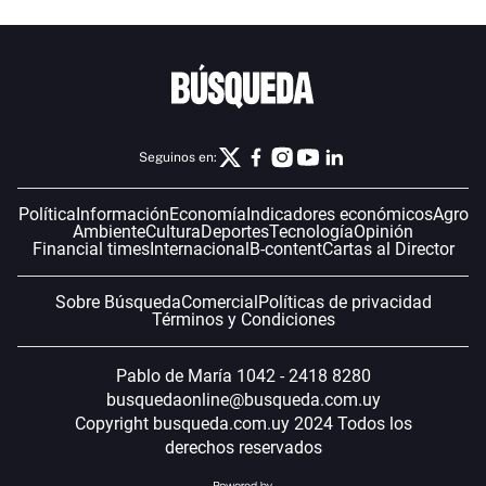
Seguinos en:
Política
Información
Economía
Indicadores económicos
Agro
Ambiente
Cultura
Deportes
Tecnología
Opinión
Financial times
Internacional
B-content
Cartas al Director
Sobre Búsqueda
Comercial
Políticas de privacidad
Términos y Condiciones
Pablo de María 1042 - 2418 8280
busquedaonline@busqueda.com.uy
Copyright busqueda.com.uy 2024 Todos los
derechos reservados