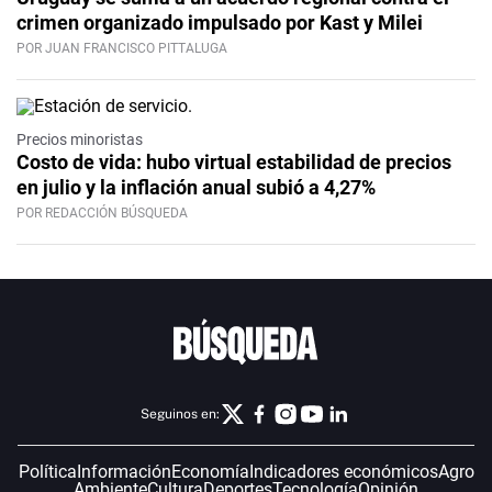
crimen organizado impulsado por Kast y Milei
POR JUAN FRANCISCO PITTALUGA
Precios minoristas
Costo de vida: hubo virtual estabilidad de precios
en julio y la inflación anual subió a 4,27%
POR REDACCIÓN BÚSQUEDA
Seguinos en:
Política
Información
Economía
Indicadores económicos
Agro
Ambiente
Cultura
Deportes
Tecnología
Opinión