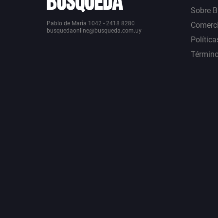
Sobre 
Pablo de María 1042 - 2418 8280
Comerci
busquedaonline@busqueda.com.uy
Política
Término