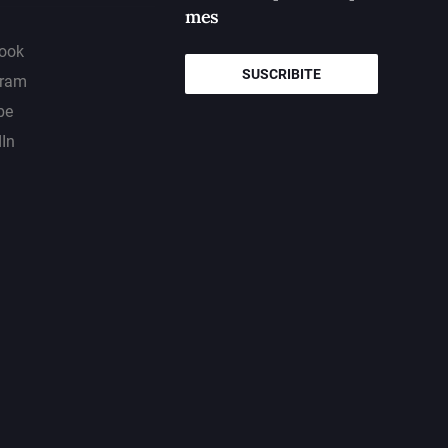
mes
ook
SUSCRIBITE
gram
be
dIn