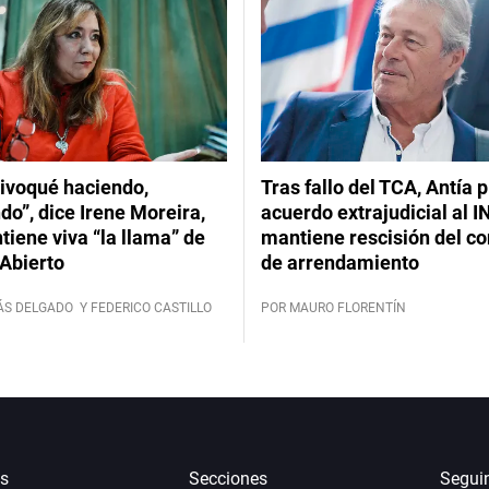
ivoqué haciendo,
Tras fallo del TCA, Antía 
do”, dice Irene Moreira,
acuerdo extrajudicial al I
iene viva “la llama” de
mantiene rescisión del co
Abierto
de arrendamiento
ÁS DELGADO
Y FEDERICO CASTILLO
POR MAURO FLORENTÍN
s
Secciones
Segui