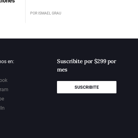
ciones
POR ISMAEL GRAU
Suscribite por $299 por
nos en:
mes
ook
SUSCRIBITE
gram
be
dIn