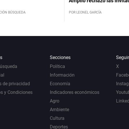
Amplio rechazó las invita
CIÓN BÚSQUEDA
POR LEONEL GARCÍA
s
Secciones
Segui
Búsqueda
Política
X
al
Información
Faceb
s de privacidad
Economía
Insta
s y Condiciones
Indicadores económicos
Youtu
Agro
Linke
Ambiente
Cultura
Deportes