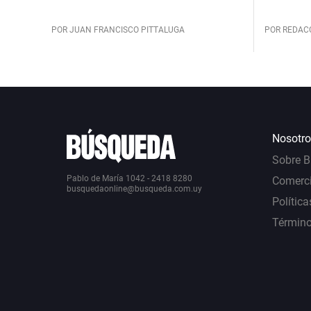
POR JUAN FRANCISCO PITTALUGA
POR REDAC
Nosotro
Sobre 
Pablo de María 1042 - 2418 8280
Comerci
busquedaonline@busqueda.com.uy
Política
Término