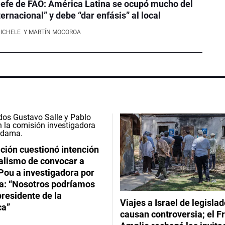
efe de FAO: América Latina se ocupó mucho del
ernacional” y debe “dar enfásis” al local
NICHELE
Y MARTÍN MOCOROA
ción cuestionó intención
ialismo de convocar a
Pou a investigadora por
: “Nosotros podríamos
 presidente de la
Viajes a Israel de legisla
ca”
causan controversia; el F