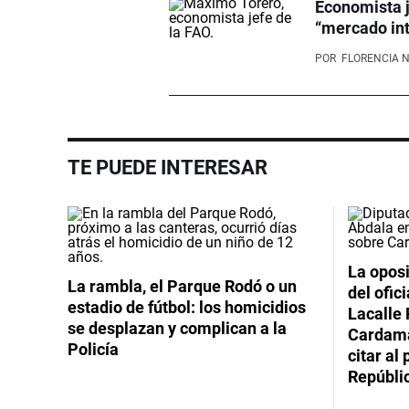
Economista j
“mercado int
POR
FLORENCIA 
TE PUEDE INTERESAR
La oposi
La rambla, el Parque Rodó o un
del ofic
estadio de fútbol: los homicidios
Lacalle 
se desplazan y complican a la
Cardama
Policía
citar al
Repúbli