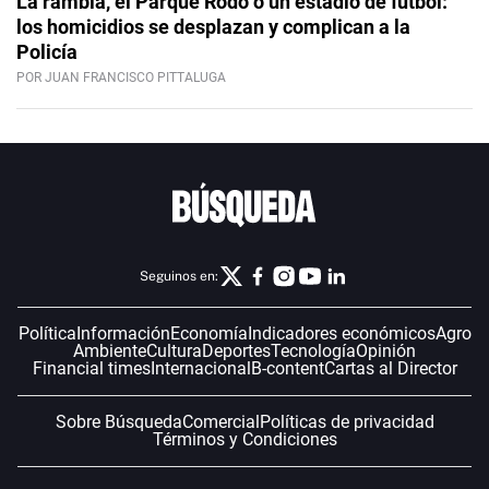
La rambla, el Parque Rodó o un estadio de fútbol:
los homicidios se desplazan y complican a la
Policía
POR JUAN FRANCISCO PITTALUGA
Seguinos en:
Política
Información
Economía
Indicadores económicos
Agro
Ambiente
Cultura
Deportes
Tecnología
Opinión
Financial times
Internacional
B-content
Cartas al Director
Sobre Búsqueda
Comercial
Políticas de privacidad
Términos y Condiciones