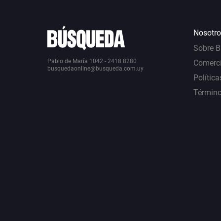
Nosotro
Sobre 
Pablo de María 1042 - 2418 8280
Comerci
busquedaonline@busqueda.com.uy
Política
Término