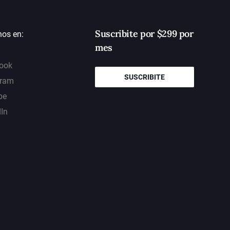
Suscribite por $299 por
nos en:
mes
ook
SUSCRIBITE
gram
be
dIn