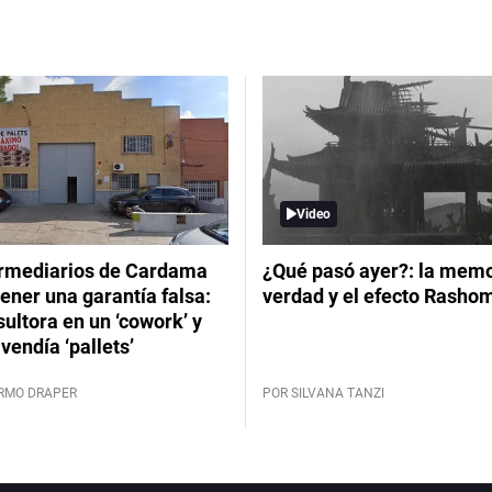
Video
ermediarios de Cardama
¿Qué pasó ayer?: la memor
ener una garantía falsa:
verdad y el efecto Rasho
ultora en un ‘cowork’ y
vendía ‘pallets’
ERMO DRAPER
POR SILVANA TANZI