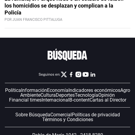
los homicidios se desplazan y complican a la
Policía
POR JUAN FRANCISCO PITTALUGA
Seguinos en:
Política
Información
Economía
Indicadores económicos
Agro
Ambiente
Cultura
Deportes
Tecnología
Opinión
Financial times
Internacional
B-content
Cartas al Director
Sobre Búsqueda
Comercial
Políticas de privacidad
Términos y Condiciones