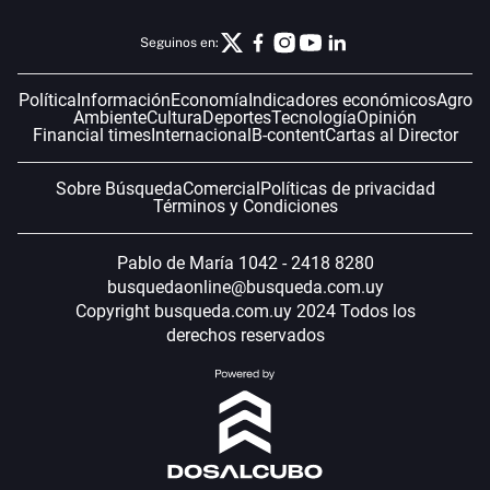
Seguinos en:
Política
Información
Economía
Indicadores económicos
Agro
Ambiente
Cultura
Deportes
Tecnología
Opinión
Financial times
Internacional
B-content
Cartas al Director
Sobre Búsqueda
Comercial
Políticas de privacidad
Términos y Condiciones
Pablo de María 1042 - 2418 8280
busquedaonline@busqueda.com.uy
Copyright busqueda.com.uy 2024 Todos los
derechos reservados