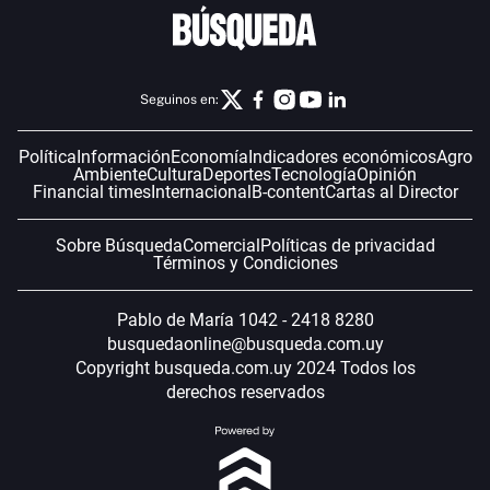
Seguinos en:
Política
Información
Economía
Indicadores económicos
Agro
Ambiente
Cultura
Deportes
Tecnología
Opinión
Financial times
Internacional
B-content
Cartas al Director
Sobre Búsqueda
Comercial
Políticas de privacidad
Términos y Condiciones
Pablo de María 1042 - 2418 8280
busquedaonline@busqueda.com.uy
Copyright busqueda.com.uy 2024 Todos los
derechos reservados