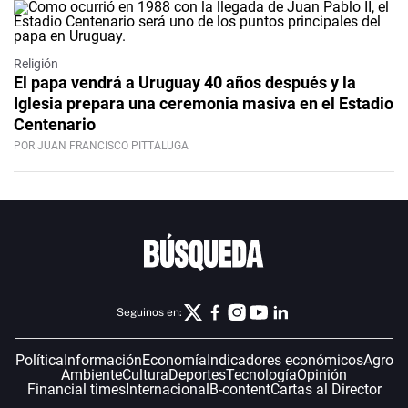
Religión
El papa vendrá a Uruguay 40 años después y la
Iglesia prepara una ceremonia masiva en el Estadio
Centenario
POR JUAN FRANCISCO PITTALUGA
Seguinos en:
Política
Información
Economía
Indicadores económicos
Agro
Ambiente
Cultura
Deportes
Tecnología
Opinión
Financial times
Internacional
B-content
Cartas al Director