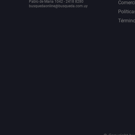
Pablo de María 1042 - 2418 8280
Comerci
busquedaonline@busqueda.com.uy
Política
Término