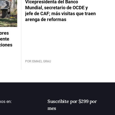
Vicepresidenta del Banco
Mundial, secretario de OCDE y
jefe de CAF; más visitas que traen
arenga de reformas
dores
rente
ciones
POR ISMAEL GRAU
Suscribite por $299 por
nos en:
mes