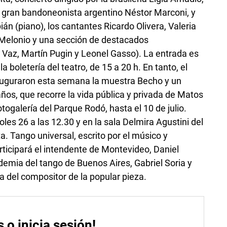
l gran bandoneonista argentino Néstor Marconi, y
án (piano), los cantantes Ricardo Olivera, Valeria
 Melonio y una sección de destacados
Vaz, Martín Pugin y Leonel Gasso). La entrada es
 la boletería del teatro, de 15 a 20 h. En tanto, el
auguraron esta semana la muestra Becho y un
os, que recorre la vida pública y privada de Matos
togalería del Parque Rodó, hasta el 10 de julio.
les 26 a las 12.30 y en la sala Delmira Agustini del
a. Tango universal, escrito por el músico y
icipará el intendente de Montevideo, Daniel
demia del tango de Buenos Aires, Gabriel Soria y
ta del compositor de la popular pieza.
s o inicia sesión!