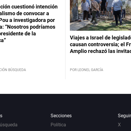
ción cuestionó intención
ialismo de convocar a
Pou a investigadora por
: “Nosotros podríamos
 presidente de la
Viajes a Israel de legisla
ca”
causan controversia; el F
Amplio rechazó las invita
CIÓN BÚSQUEDA
POR LEONEL GARCÍA
s
Secciones
Segui
Búsqueda
Política
X