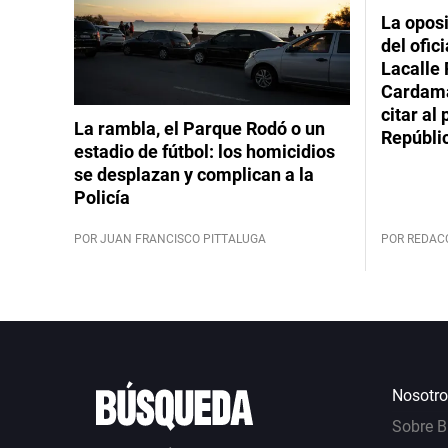
La oposi
del ofic
Lacalle 
Cardama
citar al
La rambla, el Parque Rodó o un
Repúbli
estadio de fútbol: los homicidios
se desplazan y complican a la
Policía
POR JUAN FRANCISCO PITTALUGA
POR REDAC
Nosotro
Sobre 