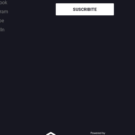
ook
SUSCRIBITE
gram
be
dIn