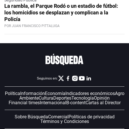
La rambla, el Parque Rodó o un estadio de fútbol:
los homicidios se desplazan y complican a la
Policía
POR JUAN FRANCISCO PITTALUGA
Seguinos en:
Política
Información
Economía
Indicadores económicos
Agro
Ambiente
Cultura
Deportes
Tecnología
Opinión
Financial times
Internacional
B-content
Cartas al Director
Sobre Búsqueda
Comercial
Políticas de privacidad
Términos y Condiciones