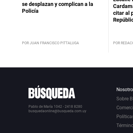
se desplazan y complican a la
Cardama
Policía
citar al
Repúbli
POR JUAN FRANCISCO PITTALUGA
POR REDAC
Nosotro
Sobre 
Pablo de María 1042 - 2418 8280
Comerci
busquedaonline@busqueda.com.uy
Política
Término