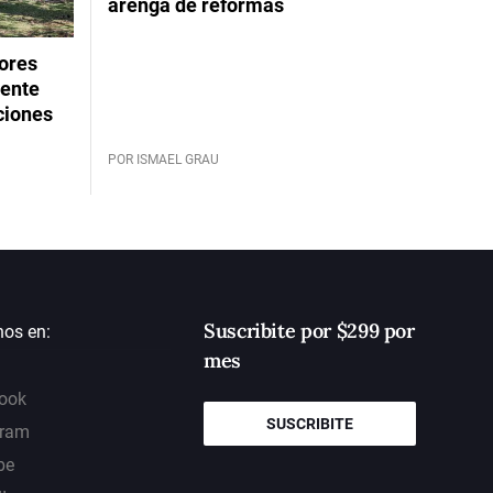
arenga de reformas
dores
rente
ciones
POR ISMAEL GRAU
Suscribite por $299 por
nos en:
mes
ook
SUSCRIBITE
gram
be