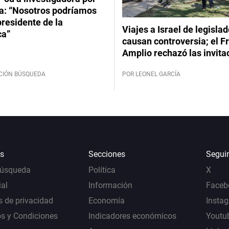
: “Nosotros podríamos
 presidente de la
Viajes a Israel de legisla
ca”
causan controversia; el F
Amplio rechazó las invita
CIÓN BÚSQUEDA
POR LEONEL GARCÍA
s
Secciones
Segui
Búsqueda
Política
X
al
Información
Faceb
s de privacidad
Economía
Insta
s y Condiciones
Indicadores económicos
Youtu