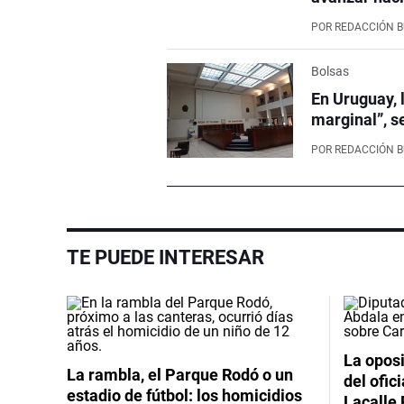
POR
REDACCIÓN 
Bolsas
En Uruguay, 
marginal”, s
POR
REDACCIÓN 
TE PUEDE INTERESAR
La oposi
La rambla, el Parque Rodó o un
del ofic
estadio de fútbol: los homicidios
Lacalle 