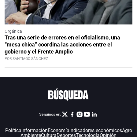
Orgánica
Tras una serie de errores en el oficialismo, una
“mesa chica” coordina las acciones entre el
gobierno y el Frente Amplio
POR SANTIAGO SÁNCHEZ
Seguinos en:
Política
Información
Economía
Indicadores económicos
Agro
Ambiente
Cultura
Deportes
Tecnología
Opinión