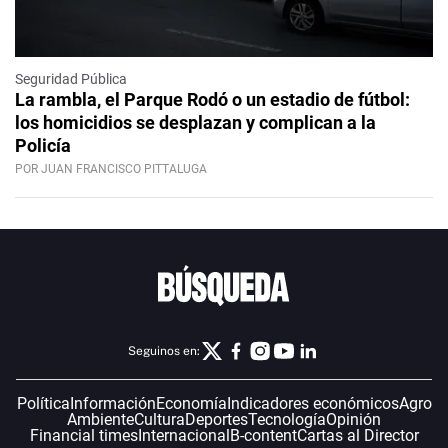
Seguridad Pública
La rambla, el Parque Rodó o un estadio de fútbol:
los homicidios se desplazan y complican a la
Policía
POR JUAN FRANCISCO PITTALUGA
Seguinos en:
Política
Información
Economía
Indicadores económicos
Agro
Ambiente
Cultura
Deportes
Tecnología
Opinión
Financial times
Internacional
B-content
Cartas al Director