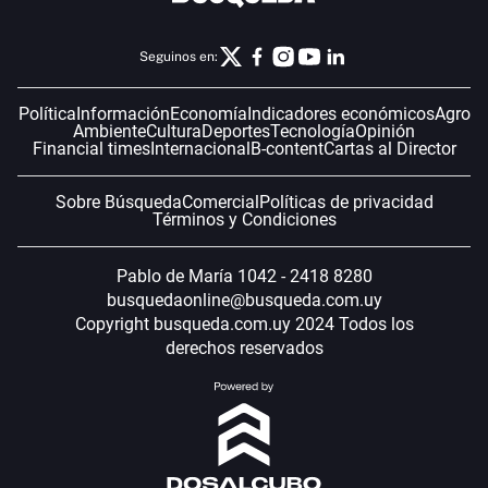
Seguinos en:
Política
Información
Economía
Indicadores económicos
Agro
Ambiente
Cultura
Deportes
Tecnología
Opinión
Financial times
Internacional
B-content
Cartas al Director
Sobre Búsqueda
Comercial
Políticas de privacidad
Términos y Condiciones
Pablo de María 1042 - 2418 8280
busquedaonline@busqueda.com.uy
Copyright busqueda.com.uy 2024 Todos los
derechos reservados