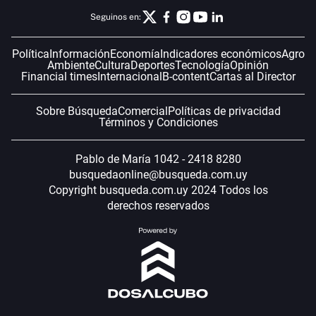
Seguinos en:
Política
Información
Economía
Indicadores económicos
Agro
Ambiente
Cultura
Deportes
Tecnología
Opinión
Financial times
Internacional
B-content
Cartas al Director
Sobre Búsqueda
Comercial
Políticas de privacidad
Términos y Condiciones
Pablo de María 1042 - 2418 8280
busquedaonline@busqueda.com.uy
Copyright busqueda.com.uy 2024 Todos los
derechos reservados