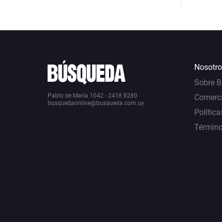
Nosotro
Sobre 
Pablo de María 1042 - 2418 8280
Comerci
busquedaonline@busqueda.com.uy
Política
Término