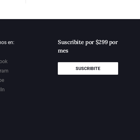
Suscribite por $299 por
nos en:
mes
ook
SUSCRIBITE
gram
be
dIn