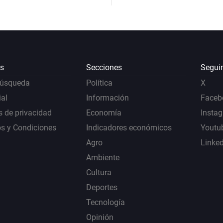
s
Secciones
Segui
Búsqueda
Política
X
al
Información
Faceb
s de privacidad
Economía
Insta
s y Condiciones
Indicadores económicos
Youtu
Agro
Linke
Ambiente
Cultura
Deportes
Tecnología
Opinión