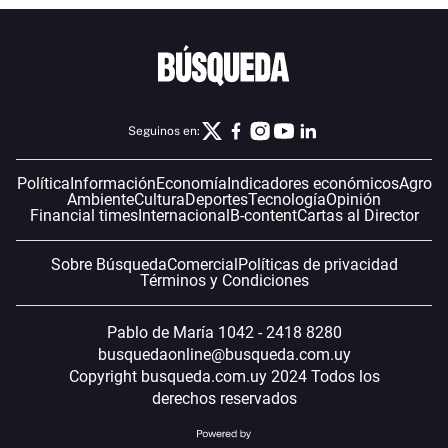
Seguinos en:
Política
Información
Economía
Indicadores económicos
Agro
Ambiente
Cultura
Deportes
Tecnología
Opinión
Financial times
Internacional
B-content
Cartas al Director
Sobre Búsqueda
Comercial
Políticas de privacidad
Términos y Condiciones
Pablo de María 1042 - 2418 8280
busquedaonline@busqueda.com.uy
Copyright busqueda.com.uy 2024 Todos los
derechos reservados